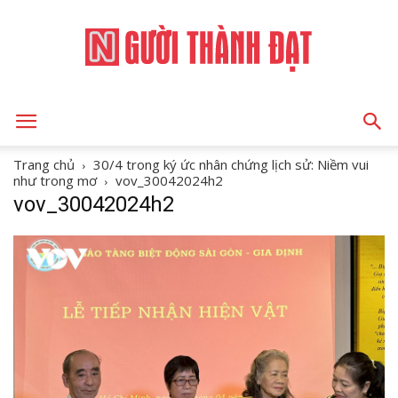
NGƯỜI
Trang chủ
30/4 trong ký ức nhân chứng lịch sử: Niềm vui
như trong mơ
vov_30042024h2
vov_30042024h2
THÀNH
ĐẠT