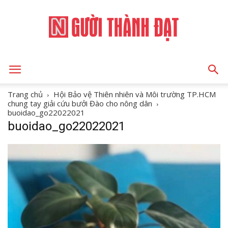
NGƯỜI
Trang chủ
Hội Bảo vệ Thiên nhiên và Môi trường TP.HCM
chung tay giải cứu bưởi Đào cho nông dân
buoidao_go22022021
buoidao_go22022021
THÀNH
ĐẠT