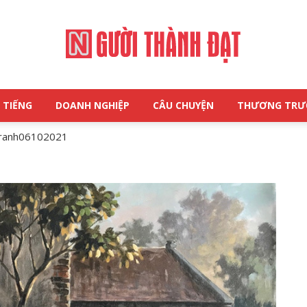
 TIẾNG
DOANH NGHIỆP
CÂU CHUYỆN
THƯƠNG TR
NGƯỜI
ranh06102021
THÀNH
ĐẠT