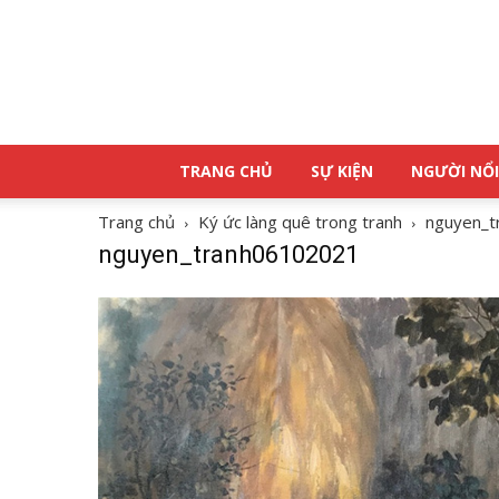
TRANG CHỦ
SỰ KIỆN
NGƯỜI NỔI
Trang chủ
Ký ức làng quê trong tranh
nguyen_t
nguyen_tranh06102021