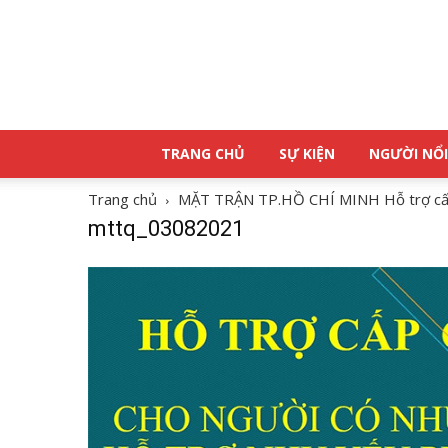
TRANG CHỦ
SỰ KIỆN
NGƯỜI NỔI
Trang chủ
MẶT TRẬN TP.HỒ CHÍ MINH Hỗ trợ cấp g
mttq_03082021