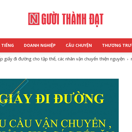
 TIẾNG
DOANH NGHIỆP
CÂU CHUYỆN
THƯƠNG TR
NGƯỜI
iấy đi đường cho tập thể, các nhân vận chuyển thiện nguyện
THÀNH
ĐẠT