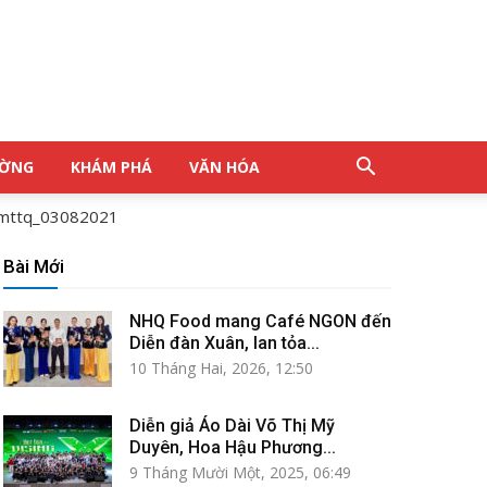
ƯỜNG
KHÁM PHÁ
VĂN HÓA
mttq_03082021
Bài Mới
NHQ Food mang Café NGON đến
Diễn đàn Xuân, lan tỏa...
10 Tháng Hai, 2026, 12:50
Diễn giả Áo Dài Võ Thị Mỹ
Duyên, Hoa Hậu Phương...
9 Tháng Mười Một, 2025, 06:49