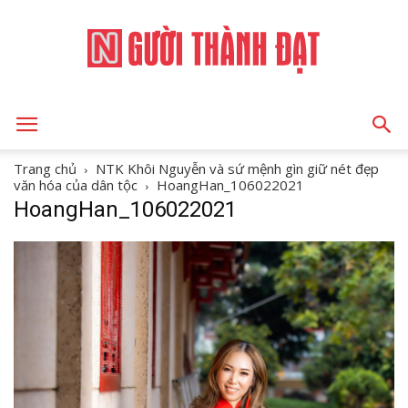
NGƯỜI
Trang chủ
NTK Khôi Nguyễn và sứ mệnh gìn giữ nét đẹp
văn hóa của dân tộc
HoangHan_106022021
HoangHan_106022021
THÀNH
ĐẠT