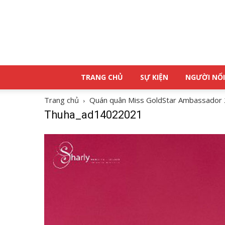
TRANG CHỦ
SỰ KIỆN
NGƯỜI NỔI
Trang chủ
Quán quân Miss GoldStar Ambassador 
Thuha_ad14022021