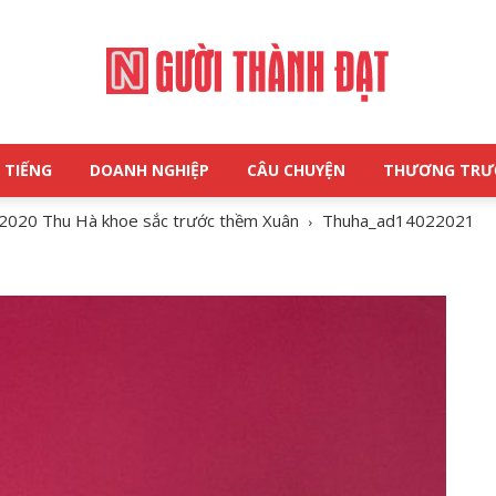
 TIẾNG
DOANH NGHIỆP
CÂU CHUYỆN
THƯƠNG TR
NGƯỜI
2020 Thu Hà khoe sắc trước thềm Xuân
Thuha_ad14022021
THÀNH
ĐẠT