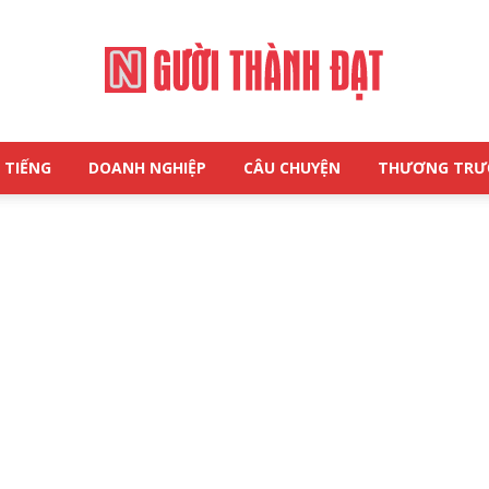
 TIẾNG
DOANH NGHIỆP
CÂU CHUYỆN
THƯƠNG TR
NGƯỜI
THÀNH
ĐẠT