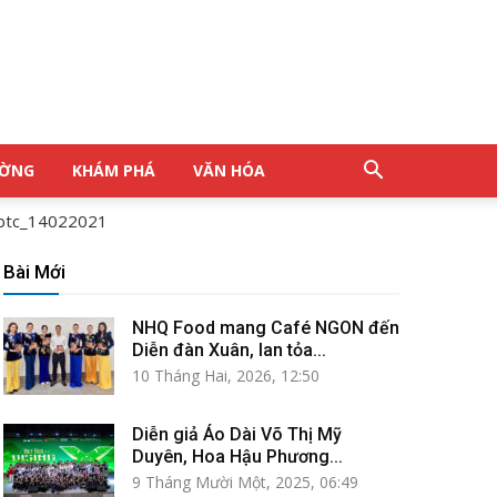
ƯỜNG
KHÁM PHÁ
VĂN HÓA
btc_14022021
Bài Mới
NHQ Food mang Café NGON đến
Diễn đàn Xuân, lan tỏa...
10 Tháng Hai, 2026, 12:50
Diễn giả Áo Dài Võ Thị Mỹ
Duyên, Hoa Hậu Phương...
9 Tháng Mười Một, 2025, 06:49