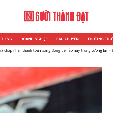
 TIẾNG
DOANH NGHIỆP
CÂU CHUYỆN
THƯƠNG TR
NGƯỜI
và chấp nhận thanh toán bằng đồng tiền ảo này trong tương lai
THÀNH
ĐẠT