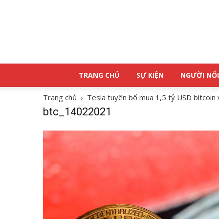
TRANG CHỦ
SỰ KIỆN
NGƯỜI NỔI
Trang chủ
Tesla tuyên bố mua 1,5 tỷ USD bitcoin 
btc_14022021