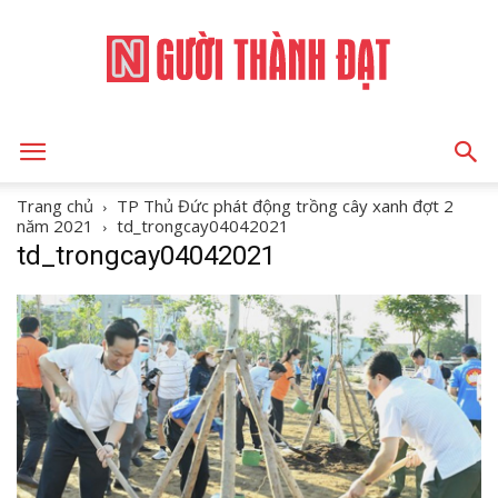
NGƯỜI
Trang chủ
TP Thủ Đức phát động trồng cây xanh đợt 2
năm 2021
td_trongcay04042021
td_trongcay04042021
THÀNH
ĐẠT