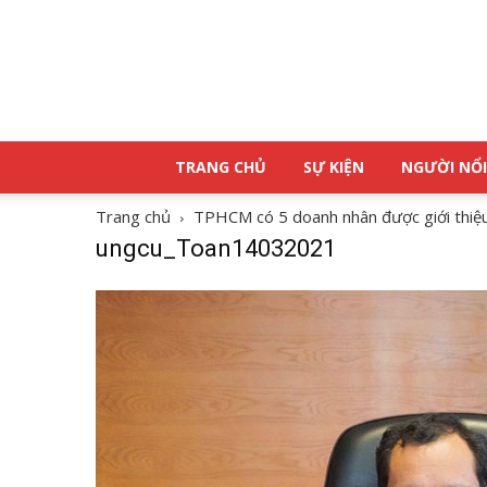
TRANG CHỦ
SỰ KIỆN
NGƯỜI NỔI
Trang chủ
TPHCM có 5 doanh nhân được giới thiệu
ungcu_Toan14032021