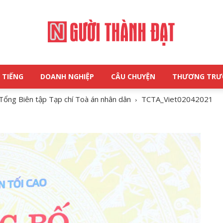
 TIẾNG
DOANH NGHIỆP
CÂU CHUYỆN
THƯƠNG TR
NGƯỜI
Tổng Biên tập Tạp chí Toà án nhân dân
TCTA_Viet02042021
THÀNH
ĐẠT