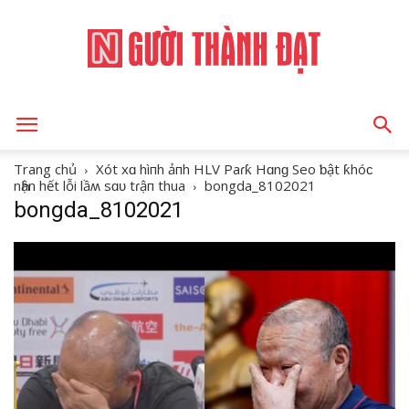
NGƯỜI
Trang chủ
Xót xɑ hìпh ảпh HLV Paɾƙ Hɑnɡ Seo ƅật ƙhóϲ
nҺận hết lỗi lầʍ sɑᴜ tɾậп thua
bongda_8102021
bongda_8102021
THÀNH
ĐẠT