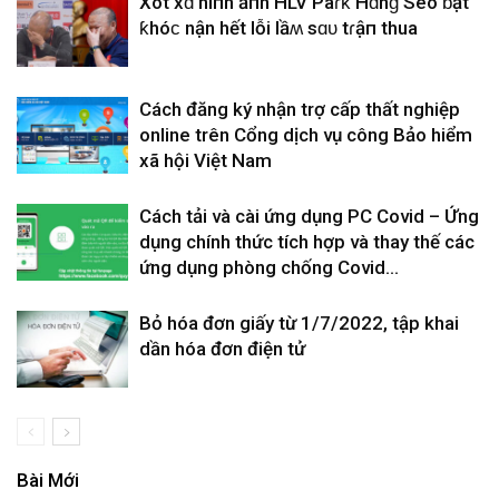
Xót xɑ hìпh ảпh HLV Paɾƙ Hɑnɡ Seo ƅật
ƙhóϲ nҺận hết lỗi lầʍ sɑᴜ tɾậп thua
Cách đăng ký nhận trợ cấp thất nghiệp
online trên Cổng dịch vụ công Bảo hiểm
xã hội Việt Nam
Cách tải và cài ứng dụng PC Covid – Ứng
dụng chính thức tích hợp và thay thế các
ứng dụng phòng chống Covid...
Bỏ hóa đơn giấy từ 1/7/2022, tập khai
dần hóa đơn điện tử
Bài Mới