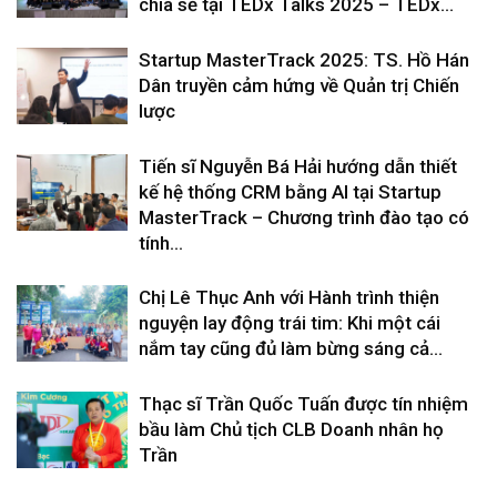
chia sẻ tại TEDx Talks 2025 – TEDx...
Startup MasterTrack 2025: TS. Hồ Hán
Dân truyền cảm hứng về Quản trị Chiến
lược
Tiến sĩ Nguyễn Bá Hải hướng dẫn thiết
kế hệ thống CRM bằng AI tại Startup
MasterTrack – Chương trình đào tạo có
tính...
Chị Lê Thục Anh với Hành trình thiện
nguyện lay động trái tim: Khi một cái
nắm tay cũng đủ làm bừng sáng cả...
Thạc sĩ Trần Quốc Tuấn được tín nhiệm
bầu làm Chủ tịch CLB Doanh nhân họ
Trần