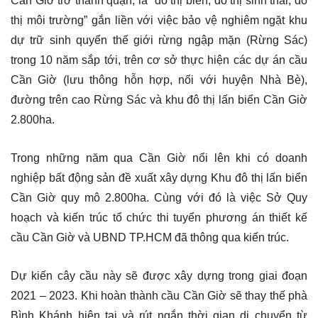
Cần Giờ trở thành quận, là “đô thị biển, đô thị sinh thái, đô
thị môi trường” gắn liền với việc bảo vệ nghiêm ngặt khu
dự trữ sinh quyển thế giới rừng ngập mặn (Rừng Sác)
trong 10 năm sắp tới, trên cơ sở thực hiện các dự án cầu
Cần Giờ (lưu thông hỗn hợp, nối với huyện Nhà Bè),
đường trên cao Rừng Sác và khu đô thị lấn biển Cần Giờ
2.800ha.
Trong những năm qua Cần Giờ nổi lên khi có doanh
nghiệp bất động sản đề xuất xây dựng Khu đô thị lấn biển
Cần Giờ quy mô 2.800ha. Cùng với đó là việc Sở Quy
hoạch và kiến trúc tổ chức thi tuyển phương án thiết kế
cầu Cần Giờ và UBND TP.HCM đã thông qua kiến trúc.
Dự kiến cây cầu này sẽ được xây dựng trong giai đoạn
2021 – 2023. Khi hoàn thành cầu Cần Giờ sẽ thay thế phà
Bình Khánh hiện tại và rút ngắn thời gian di chuyển từ