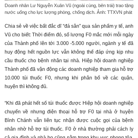
Doanh nhân Lư Nguyễn Xuân Vũ (ngoài cùng, bên trái) trao tặng
nước uống cho lực lượng phòng, chống dịch. Ảnh: TTXVN phát
Chia sẻ về việc bất đắc dĩ “đá sân” qua sản phẩm y tế, anh
Vũ cho biết: Thời điểm đó, số lượng F0 mắc mới mỗi ngày
của Thành phố lên tới 3.000 -5.000 người, ngành y tế đã
huy động hết nguồn lực vẫn không thể đáp ứng kịp nhu
cầu thuốc cho bệnh nhân tại nhà. Hiệp hội doanh nghiệp
Thành phố đã vận động các doanh nghiệp tham gia hỗ trợ
10.000 túi thuốc F0, nhưng khi phân bổ về các quận,
huyện thì không đủ.
“Khi đã phát hết số túi thuốc được Hiệp hội doanh nghiệp
chuyển về nhưng điện thoại hỗ trợ F0 tại nhà ở huyện
Bình Chánh vẫn liên tục nhận được cuộc gọi của bệnh
nhân nhờ hỗ trợ túi thuốc. F0 ở nhà thường phải cách ly
cả gia đình và nhà họ cũng nằm trong khu vực phong tỏa,