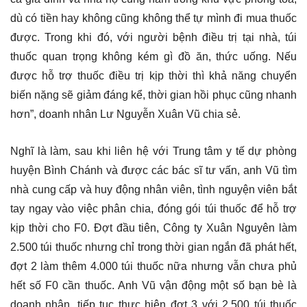
dù có tiền hay không cũng không thể tự mình đi mua thuốc
được. Trong khi đó, với người bệnh điều trị tại nhà, túi
thuốc quan trọng không kém gì đồ ăn, thức uống. Nếu
được hỗ trợ thuốc điều trị kịp thời thì khả năng chuyển
biến nặng sẽ giảm đáng kể, thời gian hồi phục cũng nhanh
hơn”, doanh nhân Lư Nguyễn Xuân Vũ chia sẻ.
Nghĩ là làm, sau khi liên hệ với Trung tâm y tế dự phòng
huyện Bình Chánh và được các bác sĩ tư vấn, anh Vũ tìm
nhà cung cấp và huy động nhân viên, tình nguyện viên bắt
tay ngay vào việc phân chia, đóng gói túi thuốc để hỗ trợ
kịp thời cho F0. Đợt đầu tiên, Công ty Xuân Nguyên làm
2.500 túi thuốc nhưng chỉ trong thời gian ngắn đã phát hết,
đợt 2 làm thêm 4.000 túi thuốc nữa nhưng vẫn chưa phủ
hết số F0 cần thuốc. Anh Vũ vận động một số bạn bè là
doanh nhân, tiếp tục thực hiện đợt 3 với 2.500 túi thuốc