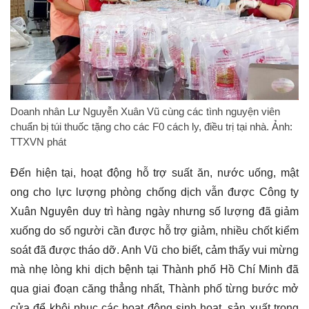
Doanh nhân Lư Nguyễn Xuân Vũ cùng các tình nguyện viên
chuẩn bị túi thuốc tặng cho các F0 cách ly, điều trị tại nhà. Ảnh:
TTXVN phát
Đến hiện tại, hoạt động hỗ trợ suất ăn, nước uống, mật
ong cho lực lượng phòng chống dịch vẫn được Công ty
Xuân Nguyên duy trì hàng ngày nhưng số lượng đã giảm
xuống do số người cần được hỗ trợ giảm, nhiều chốt kiểm
soát đã được tháo dỡ. Anh Vũ cho biết, cảm thấy vui mừng
mà nhẹ lòng khi dịch bệnh tại Thành phố Hồ Chí Minh đã
qua giai đoạn căng thẳng nhất, Thành phố từng bước mở
cửa để khôi phục các hoạt động sinh hoạt, sản xuất trong