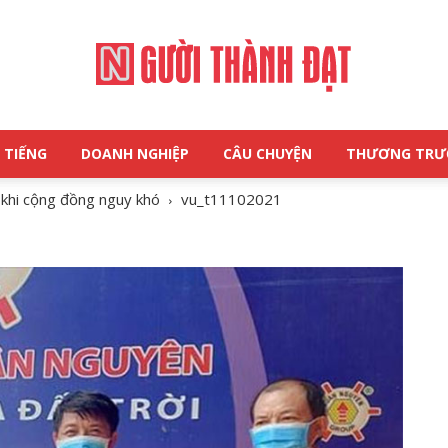
 TIẾNG
DOANH NGHIỆP
CÂU CHUYỆN
THƯƠNG TR
NGƯỜI
khi cộng đồng nguy khó
vu_t11102021
THÀNH
ĐẠT