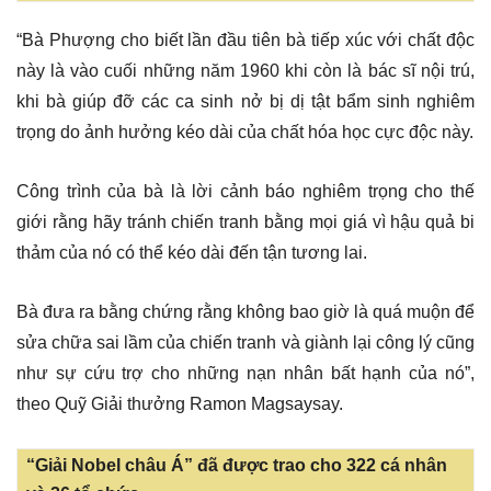
“Bà Phượng cho biết lần đầu tiên bà tiếp xúc với chất độc
này là vào cuối những năm 1960 khi còn là bác sĩ nội trú,
khi bà giúp đỡ các ca sinh nở bị dị tật bẩm sinh nghiêm
trọng do ảnh hưởng kéo dài của chất hóa học cực độc này.
Công trình của bà là lời cảnh báo nghiêm trọng cho thế
giới rằng hãy tránh chiến tranh bằng mọi giá vì hậu quả bi
thảm của nó có thể kéo dài đến tận tương lai.
Bà đưa ra bằng chứng rằng không bao giờ là quá muộn để
sửa chữa sai lầm của chiến tranh và giành lại công lý cũng
như sự cứu trợ cho những nạn nhân bất hạnh của nó”,
theo Quỹ Giải thưởng Ramon Magsaysay.
“Giải Nobel châu Á” đã được trao cho 322 cá nhân