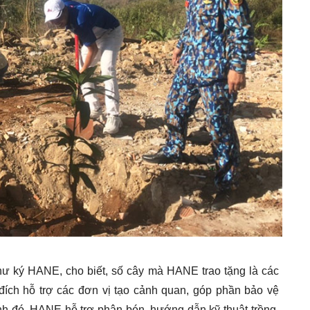
hư ký HANE, cho biết, số cây mà HANE trao tặng là các
 đích hỗ trợ các đơn vị tạo cảnh quan, góp phần bảo vệ
ạnh đó, HANE hỗ trợ phân bón, hướng dẫn kỹ thuật trồng,