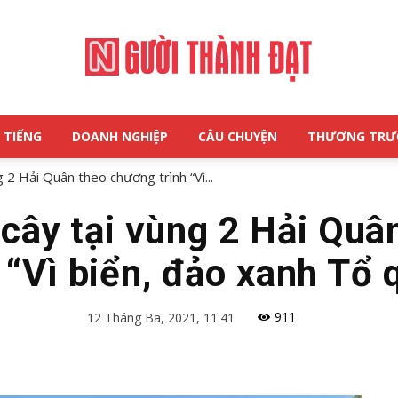
 TIẾNG
DOANH NGHIỆP
CÂU CHUYỆN
THƯƠNG TR
NGƯỜI
 2 Hải Quân theo chương trình “Vì...
cây tại vùng 2 Hải Quâ
h “Vì biển, đảo xanh Tổ 
THÀNH
911
12 Tháng Ba, 2021, 11:41
ĐẠT