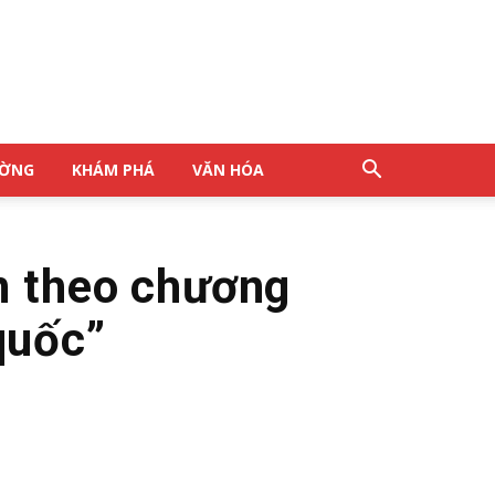
ƯỜNG
KHÁM PHÁ
VĂN HÓA
n theo chương
quốc”