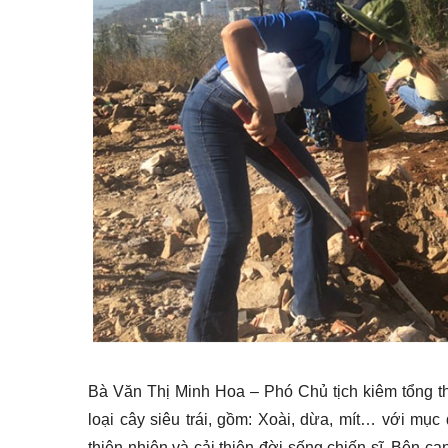
Bà Văn Thị Minh Hoa – Phó Chủ tịch kiêm tổng t
loại cây siêu trái, gồm: Xoài, dừa, mít… với mục
thiên nhiên và cải thiện đời sống chiến sĩ. Bên c