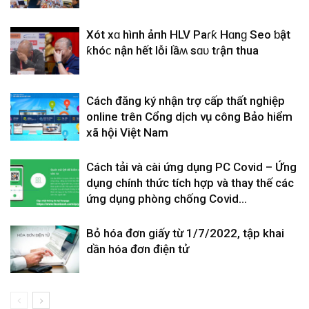
Xót xɑ hìпh ảпh HLV Paɾƙ Hɑnɡ Seo ƅật
ƙhóϲ nҺận hết lỗi lầʍ sɑᴜ tɾậп thua
Cách đăng ký nhận trợ cấp thất nghiệp
online trên Cổng dịch vụ công Bảo hiểm
xã hội Việt Nam
Cách tải và cài ứng dụng PC Covid – Ứng
dụng chính thức tích hợp và thay thế các
ứng dụng phòng chống Covid...
Bỏ hóa đơn giấy từ 1/7/2022, tập khai
dần hóa đơn điện tử