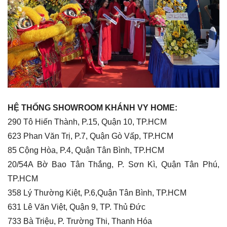
HỆ THỐNG SHOWROOM KHÁNH VY HOME:
290 Tô Hiến Thành, P.15, Quận 10, TP.HCM
623 Phan Văn Trị, P.7, Quận Gò Vấp, TP.HCM
85 Cộng Hòa, P.4, Quận Tân Bình, TP.HCM
20/54A Bờ Bao Tân Thắng, P. Sơn Kì, Quận Tân Phú,
TP.HCM
358 Lý Thường Kiệt, P.6,Quận Tân Bình, TP.HCM
631 Lê Văn Việt, Quận 9, TP. Thủ Đức
733 Bà Triệu, P. Trường Thi, Thanh Hóa