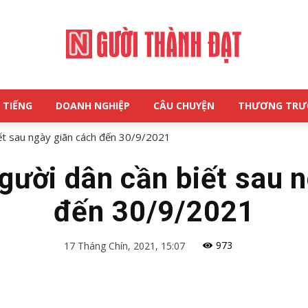
 TIẾNG
DOANH NGHIỆP
CÂU CHUYỆN
THƯƠNG TR
NGƯỜI
ết sau ngày giãn cách đến 30/9/2021
gười dân cần biết sau n
đến 30/9/2021
THÀNH
973
17 Tháng Chín, 2021, 15:07
ĐẠT