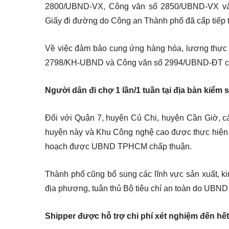
2800/UBND-VX, Công văn số 2850/UBND-VX v
Giấy đi đường do Công an Thành phố đã cấp tiếp t
Về việc đảm bảo cung ứng hàng hóa, lương thực t
2798/KH-UBND và Công văn số 2994/UBND-ĐT c
Người dân đi chợ 1 lần/1 tuần tại địa bàn kiểm 
Đối với Quận 7, huyện Củ Chi, huyện Cần Giờ, cá
huyện này và Khu Công nghệ cao được thực hiện t
hoạch được UBND TPHCM chấp thuận.
Thành phố cũng bổ sung các lĩnh vực sản xuất, 
địa phương, tuân thủ Bộ tiêu chí an toàn do UBN
Shipper được hỗ trợ chi phí xét nghiệm đến hết