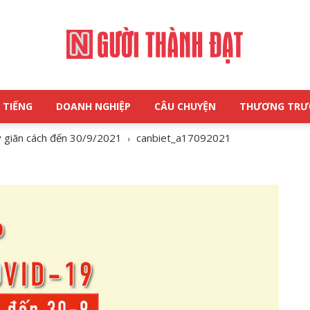
 TIẾNG
DOANH NGHIỆP
CÂU CHUYỆN
THƯƠNG TR
NGƯỜI
y giãn cách đến 30/9/2021
canbiet_a17092021
THÀNH
ĐẠT