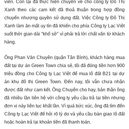
viên. Còn lại đã thực hiện chuyển về cho công ty Đô Thị
Xanh theo các cam kết đã thoả thuận trong hợp đồng
chuyển nhượng quyền sử dụng đất. Việc Công ty Đô Thị
Xanh làm ăn mất uy tín đã khiến cho phía Công ty Lạc Việt
suốt thời gian dài “khổ sở” vì phải trả lời chất vấn từ khách
hàng.
Ông Phan Văn Chuyên (quận Tân Bình), khách hàng mua
đất tại dự án Green Town chia sẻ, tôi đã đóng tiền hơn 900
triệu đồng cho Công ty Lạc Việt để mua lô đất B21 tại dự
án khu đô thị Green Town. Đến nay, tôi vẫn chưa nhận
được đất như cam kết. Ông Chuyên cho hay, bản thân ông
đã nhiều lần liên hệ với công ty yêu cầu trả lại tiền nhưng
đơn vị này liên tục khất lần. Vì quá bức xúc, ông đã tìm đến
Công ty Lạc Việt để hỏi rõ lý do và yêu cầu bàn giao lô đất
hoặc hoàn trả lại khoản tiền đã thanh toán.