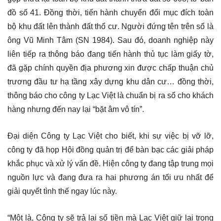
đồ số 41. Đồng thời, tiến hành chuyển đổi mục đích toàn
bộ khu đất lên thành đất thổ cư. Người đứng tên trên sổ là
ông Vũ Minh Tâm (SN 1984). Sau đó, doanh nghiệp này
liên tiếp ra thông báo đang tiến hành thủ tục làm giấy tờ,
đã gặp chính quyền địa phương xin được chấp thuận chủ
trương đầu tư hạ tầng xây dựng khu dân cư… đồng thời,
thông báo cho công ty Lạc Việt là chuẩn bị ra sổ cho khách
hàng nhưng đến nay lại “bặt âm vô tín”.
Đại diện Công ty Lạc Việt cho biết, khi sự việc bị vỡ lỡ,
công ty đã họp Hội đồng quản trị để bàn bạc các giải pháp
khắc phục và xử lý vấn đề. Hiện công ty đang tập trung mọi
nguồn lực và đang đưa ra hai phương án tối ưu nhất để
giải quyết tình thế ngay lúc này.
“Một là, Công ty sẽ trả lại số tiền mà Lạc Việt giữ lại trong