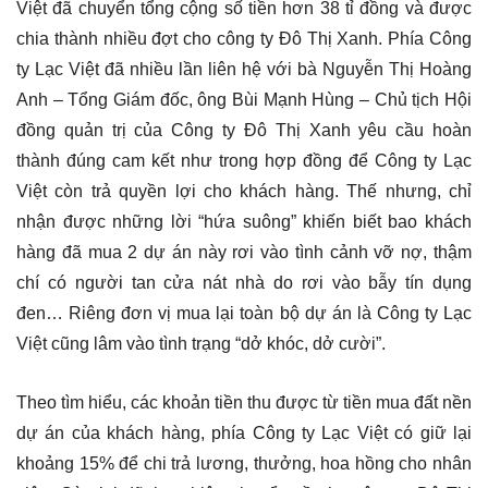
Việt đã chuyển tổng cộng số tiền hơn 38 tỉ đồng và được
chia thành nhiều đợt cho công ty Đô Thị Xanh. Phía Công
ty Lạc Việt đã nhiều lần liên hệ với bà Nguyễn Thị Hoàng
Anh – Tổng Giám đốc, ông Bùi Mạnh Hùng – Chủ tịch Hội
đồng quản trị của Công ty Đô Thị Xanh yêu cầu hoàn
thành đúng cam kết như trong hợp đồng để Công ty Lạc
Việt còn trả quyền lợi cho khách hàng. Thế nhưng, chỉ
nhận được những lời “hứa suông” khiến biết bao khách
hàng đã mua 2 dự án này rơi vào tình cảnh vỡ nợ, thậm
chí có người tan cửa nát nhà do rơi vào bẫy tín dụng
đen… Riêng đơn vị mua lại toàn bộ dự án là Công ty Lạc
Việt cũng lâm vào tình trạng “dở khóc, dở cười”.
Theo tìm hiểu, các khoản tiền thu được từ tiền mua đất nền
dự án của khách hàng, phía Công ty Lạc Việt có giữ lại
khoảng 15% để chi trả lương, thưởng, hoa hồng cho nhân