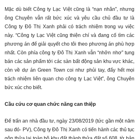
Mặc dù biết Công ty Lạc Việt cũng là “nạn nhân”, nhưng
ông Chuyên vẫn rất bức xúc và yêu cầu chủ đầu tư là
Công ty Đô Thị Xanh phải có trách nhiệm trong vụ việc
này. “Công ty Lạc Việt cũng thiện chí và đang cố tìm các
phương án để giải quyết cho tôi theo phương án phù hợp
nhất. Còn phía công ty Đô Thị Xanh vẫn “nhởn nhơ” tung
bán các sản phẩm tới các sàn bất động sản khu vực khác,
còn về dự án Green Town coi như phủi tay, đẩy hết mọi
trách nhiệm liên quan cho công ty Lạc Việt”, ông Chuyên
bức xúc cho biết.
Cầu cứu cơ quan chức năng can thiệp
Để trấn an nhà đầu tư, ngày 23/08/2019 (tức gần một năm
sau đó- PV), Công ty Đô Thị Xanh có tiến hành các thủ tục
gộp thửa lại toàn bộ khu đất thành thửa đất số 608, tờ bản