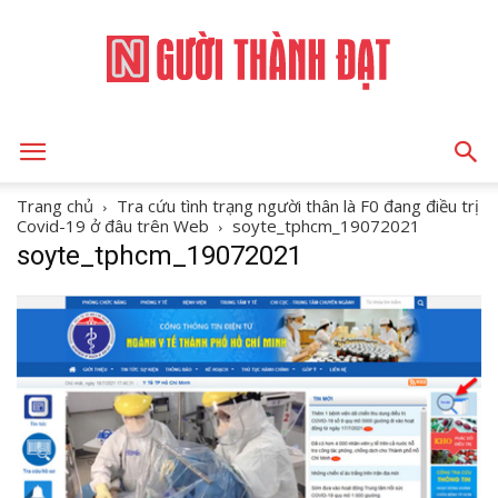
NGƯỜI
Trang chủ
Tra cứu tình trạng người thân là F0 đang điều trị
Covid-19 ở đâu trên Web
soyte_tphcm_19072021
soyte_tphcm_19072021
THÀNH
ĐẠT