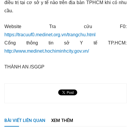
điều trị tại cơ sở y tế nào trên địa bàn TPHCM khi có nhu
cầu.
Website Tra cứu F0:
https://tracuuf0.medinet.org.vn/trangchu.html
Cổng thông tin sở Y tế TP.HCM:
http://www.medinet.hochiminhcity.gov.vn/
THÀNH AN /SGGP
BÀI VIẾT LIÊN QUAN
XEM THÊM