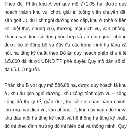
Theo đó, Phân khu A với quy mô 771,05 ha; được quy
hoạch thành khu vui chơi, giải trí (công viên chuyên đề,
sân golf…), du lịch nghỉ dưỡng cao cấp, khu ở (nhà ở liên
kế, biệt thự, chung cư), thương mại dịch vụ, văn phòng,
khách sạn, khu sử dụng hỗn hợp và an ninh quốc phòng
được bố trí đồng bộ và đầy đủ các trong trình hạ tầng xã
hội, hạ tầng kỹ thuật theo Đồ án quy hoạch phân khu tỉ lệ
1/5.000 đã được UBND TP phê duyệt. Quy mô dân số tối
đa 65.113 người.
Phân khu B với quy mô 586,88 ha, được quy hoạch là khu
ở, khu du lịch nghỉ dưỡng, khu công trình dịch vụ – công
cộng đô thị (y tế, giáo dục, trụ sở cơ quan hành chính,
thương mại dịch vụ, văn phòng…), khu cây xanh đô thị và
khu đầu mối hạ tầng kỹ thuật và hệ thống hạ tầng kỹ thuật
đô thị theo định hướng đô thị hiện đại và thông minh. Quy