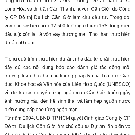
tổng mức đầu tư hơn 217.000 tỉ đồng. Dự án nằm tại xã
Long Hòa và thị trấn Cần Thạnh, huyện Cần Giờ, do Công
ty CP Đô thị Du lịch Cần Giờ làm chủ đầu tư. Trong đó,
vốn chủ sở hữu hơn 32.500 tỉ đồng (chiếm 15% tổng mức
đầu tư); còn lại là vốn vay thương mại. Thời hạn thực hiện
dự án 50 năm.
Trong quá trình thực hiện dự án, nhà đầu tư phải thực hiện
đầy đủ các nội dung báo cáo đánh giá tác động môi
trường; tuân thủ chặt chẽ khung pháp lý của Tổ chức Giáo
dục, Khoa học và Văn hóa của Liên Hợp Quốc (UNESCO)
về dự trữ sinh quyển rừng ngập mặn Cần Giờ; không gây
ảnh hưởng xấu đến hệ sinh thái và làm hẹp nguồn nước
biển cung cấp cho rừng ngập mặn…
Từ năm 2004, UBND TP.HCM quyết định giao Công ty CP
Đô thị Du lịch Cần Giờ làm chủ đầu tư Dự án lấn biển và
Khu đô thị Cần Giờ. Đến năm 2007, chủ đầu tư khởi động