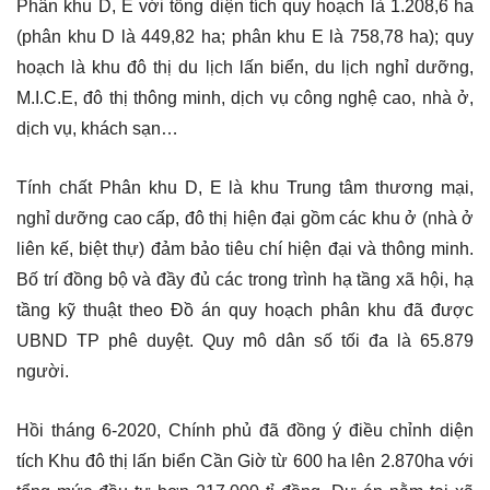
Phân khu D, E với tổng diện tích quy hoạch là 1.208,6 ha
(phân khu D là 449,82 ha; phân khu E là 758,78 ha); quy
hoạch là khu đô thị du lịch lấn biển, du lịch nghỉ dưỡng,
M.I.C.E, đô thị thông minh, dịch vụ công nghệ cao, nhà ở,
dịch vụ, khách sạn…
Tính chất Phân khu D, E là khu Trung tâm thương mại,
nghỉ dưỡng cao cấp, đô thị hiện đại gồm các khu ở (nhà ở
liên kế, biệt thự) đảm bảo tiêu chí hiện đại và thông minh.
Bố trí đồng bộ và đầy đủ các trong trình hạ tầng xã hội, hạ
tầng kỹ thuật theo Đồ án quy hoạch phân khu đã được
UBND TP phê duyệt. Quy mô dân số tối đa là 65.879
người.
Hồi tháng 6-2020, Chính phủ đã đồng ý điều chỉnh diện
tích Khu đô thị lấn biển Cần Giờ từ 600 ha lên 2.870ha với