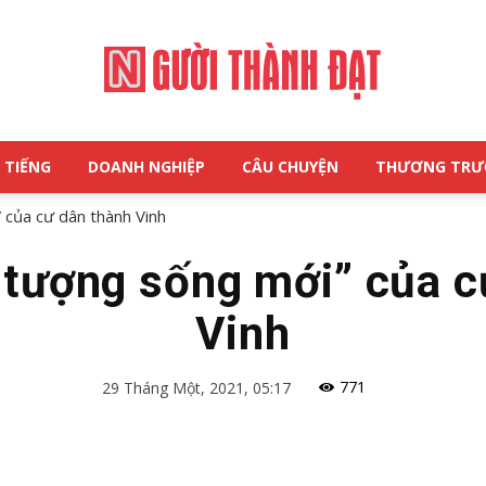
 TIẾNG
DOANH NGHIỆP
CÂU CHUYỆN
THƯƠNG TR
NGƯỜI
 của cư dân thành Vinh
u tượng sống mới” của c
Vinh
THÀNH
771
29 Tháng Một, 2021, 05:17
ĐẠT