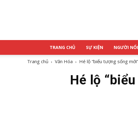
TRANG CHỦ
SỰ KIỆN
NGƯỜI NỔI
Trang chủ
Văn Hóa
Hé lộ “biểu tượng sống mới”
Hé lộ “biể